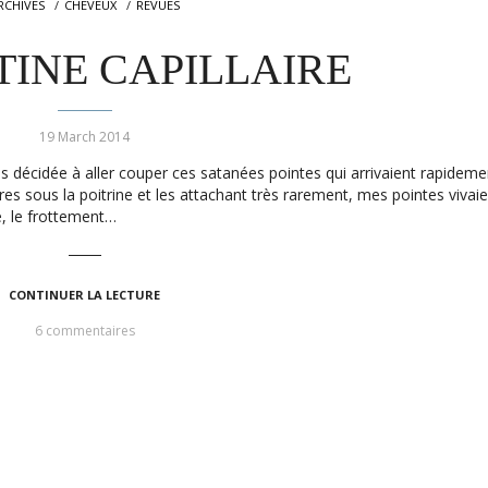
RCHIVES
CHEVEUX
REVUES
INE CAPILLAIRE
19 March 2014
uis décidée à aller couper ces satanées pointes qui arrivaient rapidem
s sous la poitrine et les attachant très rarement, mes pointes vivaie
e, le frottement…
CONTINUER LA LECTURE
6 commentaires