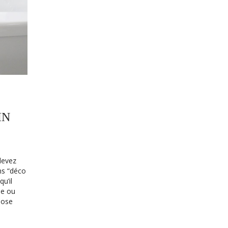
IN
devez
ns “déco
u’il
ne ou
chose