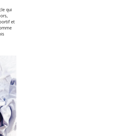
cle qui
ors,
ortif et
 Comme
ois